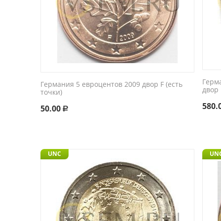
Герм
Германия 5 евроцентов 2009 двор F (есть
двор 
точки)
580.
50.00
Р
UNC
UN