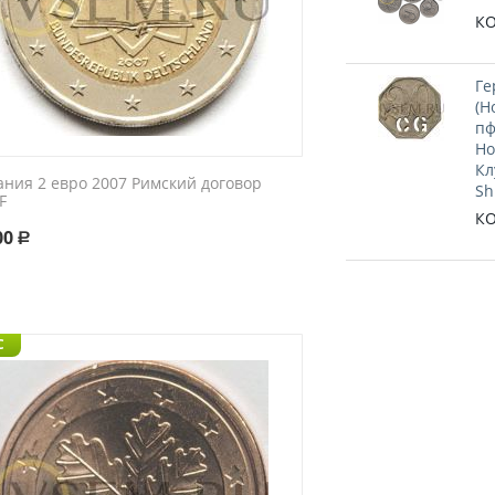
КО
Ге
(Н
пф
Но
Кл
ания 2 евро 2007 Римский договор
Sh
F
КО
00
Р
C