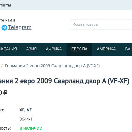
такты
те нам в
Telegram
и
ОКЕАНИЯ
АЗИЯ
АФРИКА
ЕВРОПА
АМЕРИКА
БА
/
Германия 2 евро 2009 Саарланд двор A (VF-XF)
ания 2 евро 2009 Саарланд двор A (VF-XF)
0
Р
о:
XF, VF
9644-1
ость:
В наличии