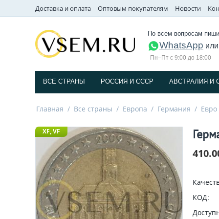
Доставка и оплата
Оптовым покупателям
Новости
Кон
По всем вопросам пиши
WhatsApp
ил
Пн–Пт с 9:00 до 18:00
ВСЕ СТРАНЫ
РОССИЯ И СССP
АВСТРАЛИЯ И 
Главная
/
Все страны
/
Европа
/
Германия
/
Евро
Герм
XF, VF
410.0
Качеств
КОД:
Доступн