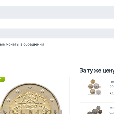
ые монеты в обращении
За ту же цен
C
По
20
КО
Ма
Фл