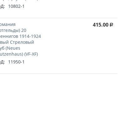
Д:
10802-1
рмания
415.00
Р
отгельды) 20
еннигов 1914-1924
вый Стреловый
уб (Neues
utzenhaus) (VF-XF)
Д:
11950-1