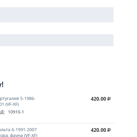
у!
ртугалия 5-1986-
420.00
Р
01 (VF-XF)
Д:
10910-1
льта 6-1991-2007
420.00
Р
ора, фауна (VF-XF)