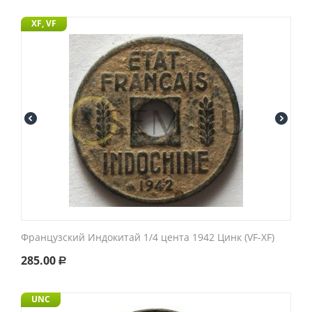
XF, VF
Французский Индокитай 1/4 цента 1942 Цинк (VF-XF)
285.00
Р
UNC