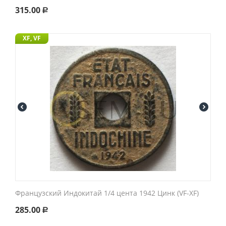
315.00
Р
XF, VF
Французский Индокитай 1/4 цента 1942 Цинк (VF-XF)
285.00
Р