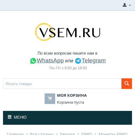
По всем вопросам пишите нам в
WhatsApp
Telegram
или
Пн–Пт с 9:00 до 18:00
МОЯ КОРЗИНА
Корзина пуста
МЕНЮ
Главная
/
Все страны
/
Европа
/
ЕВРО
/
Монеты ЕВРО