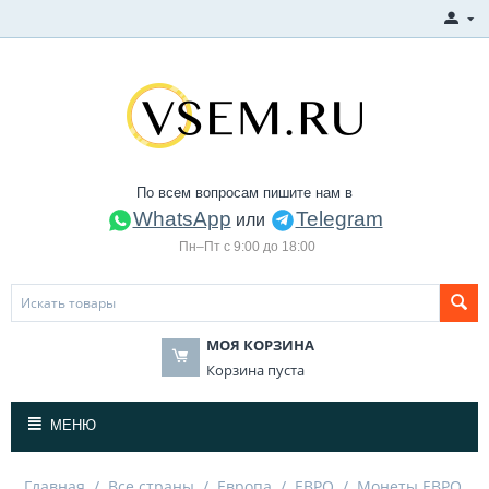
По всем вопросам пишите нам в
WhatsApp
Telegram
или
Пн–Пт с 9:00 до 18:00
МОЯ КОРЗИНА
Корзина пуста
МЕНЮ
Главная
/
Все страны
/
Европа
/
ЕВРО
/
Монеты ЕВРО