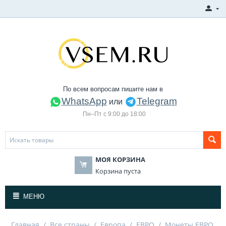
По всем вопросам пишите нам в
WhatsApp
Telegram
или
Пн–Пт с 9:00 до 18:00
МОЯ КОРЗИНА
Корзина пуста
МЕНЮ
Главная
/
Все страны
/
Европа
/
ЕВРО
/
Монеты ЕВРО