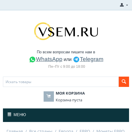
По всем вопросам пишите нам в
WhatsApp
Telegram
или
Пн–Пт с 9:00 до 18:00
МОЯ КОРЗИНА
Корзина пуста
МЕНЮ
Главная
/
Все страны
/
Европа
/
ЕВРО
/
Монеты ЕВРО