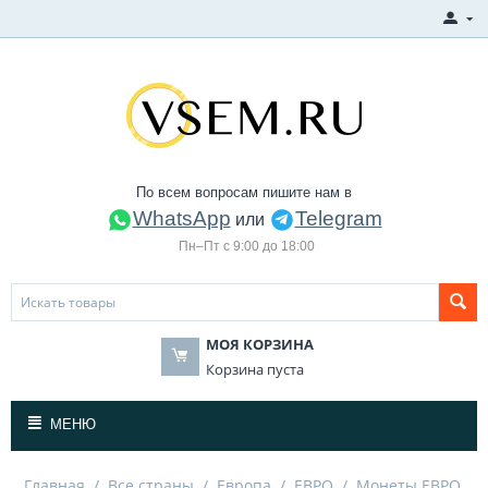
По всем вопросам пишите нам в
WhatsApp
Telegram
или
Пн–Пт с 9:00 до 18:00
МОЯ КОРЗИНА
Корзина пуста
МЕНЮ
Главная
/
Все страны
/
Европа
/
ЕВРО
/
Монеты ЕВРО