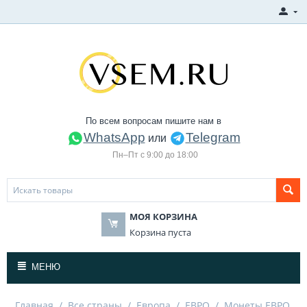
По всем вопросам пишите нам в
WhatsApp
Telegram
или
Пн–Пт с 9:00 до 18:00
МОЯ КОРЗИНА
Корзина пуста
МЕНЮ
Главная
/
Все страны
/
Европа
/
ЕВРО
/
Монеты ЕВРО