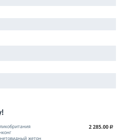
у!
ликобритания
2 285.00
Р
нконг
нетовидный жетон