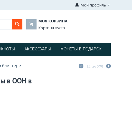
Мой профиль
МОЯ КОРЗИНА
Корзина пуста
НКНОТЫ
АКСЕССУАРЫ
МОНЕТЫ В ПОДАРОК
в блистере
14
из
275
ры в ООН в