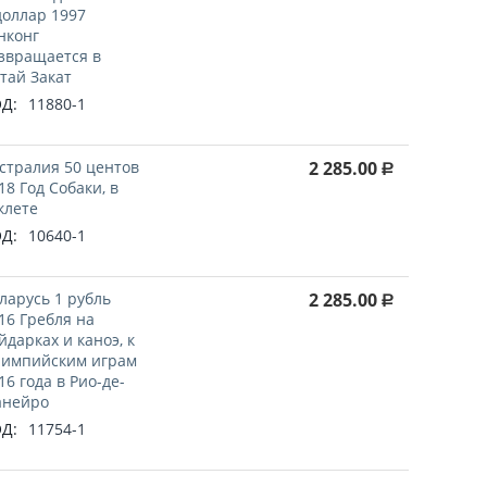
доллар 1997
нконг
звращается в
тай Закат
Д:
11880-1
стралия 50 центов
2 285.00
Р
18 Год Собаки, в
клете
Д:
10640-1
ларусь 1 рубль
2 285.00
Р
16 Гребля на
йдарках и каноэ, к
импийским играм
16 года в Рио-де-
нейро
Д:
11754-1