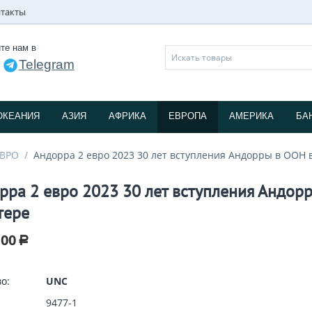
такты
те нам в
Telegram
и
ОКЕАНИЯ
АЗИЯ
АФРИКА
ЕВРОПА
АМЕРИКА
БА
ЕВРО
/
Андорра 2 евро 2023 30 лет вступления Андорры в ООН 
рра 2 евро 2023 30 лет вступления Андор
тере
.00
Р
о:
UNC
9477-1