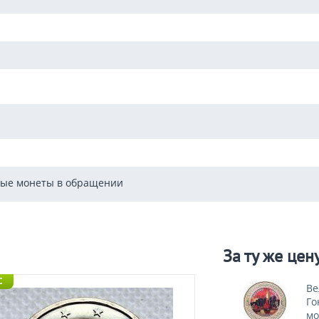
ые монеты в обращении
За ту же цен
C
Ве
Го
мо