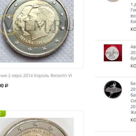
1 
Го
во
Ки
КО
Ав
20
бу
КО
ния 2 евро 2014 Король Филипп VI
Бе
00
Р
20
ба
Ол
20
Жа
C
КО