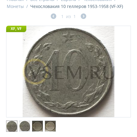
Монеты
/
Чехословакия 10 геллеров 1953-1958 (VF-XF)
1
из
1
XF, VF