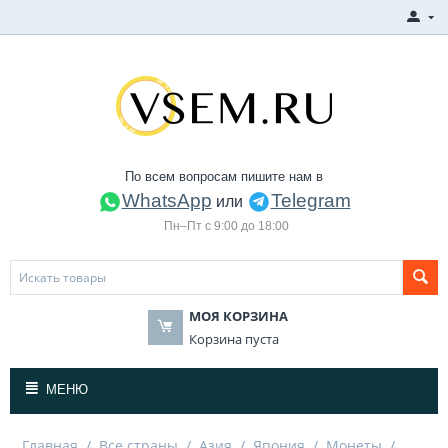
По всем вопросам пишите нам в
WhatsApp
Telegram
или
Пн–Пт с 9:00 до 18:00
МОЯ КОРЗИНА
Корзина пуста
МЕНЮ
Главная
/
Все страны
/
Азия
/
Япония
/
Монеты
/