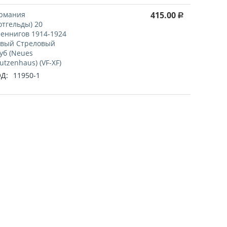
рмания
415.00
Р
отгельды) 20
еннигов 1914-1924
вый Стреловый
уб (Neues
utzenhaus) (VF-XF)
Д:
11950-1