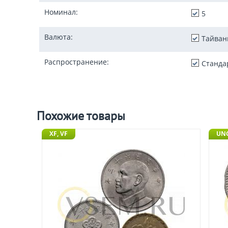
Номинал:
5
Валюта:
Тайван
Распространение:
Станда
Похожие товары
XF, VF
UN