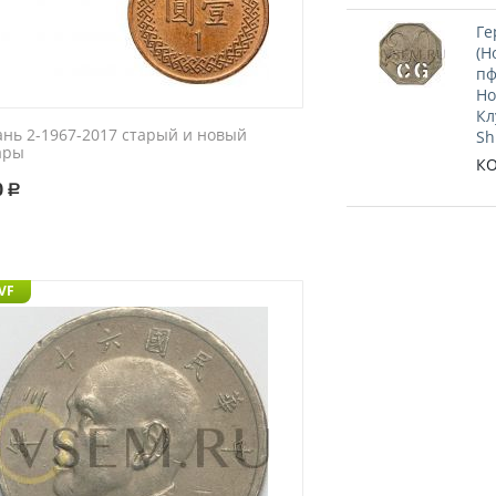
Ге
(Н
пф
Но
Кл
ань 2-1967-2017 старый и новый
Sh
ары
КО
0
Р
 VF