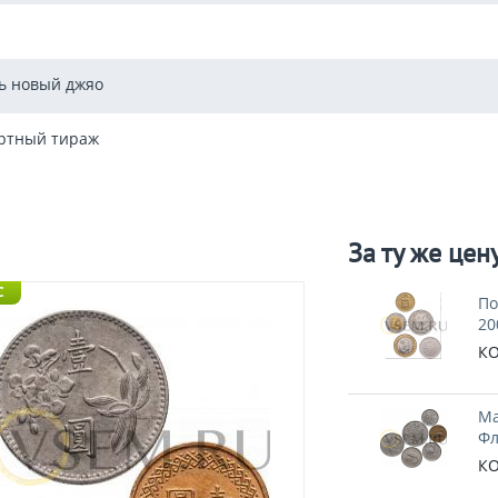
ь новый джяо
ртный тираж
За ту же цен
C
По
20
КО
Ма
Фл
КО