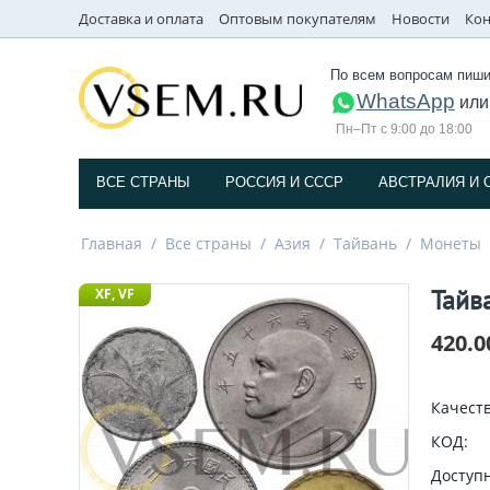
Доставка и оплата
Оптовым покупателям
Новости
Кон
По всем вопросам пиши
WhatsApp
ил
Пн–Пт с 9:00 до 18:00
ВСЕ СТРАНЫ
РОССИЯ И СССP
АВСТРАЛИЯ И 
Главная
/
Все страны
/
Азия
/
Тайвань
/
Монеты
Тайв
XF, VF
420.0
Качеств
КОД:
Доступн