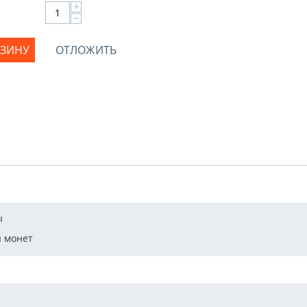
+
−
РЗИНУ
ОТЛОЖИТЬ
ы
 монет