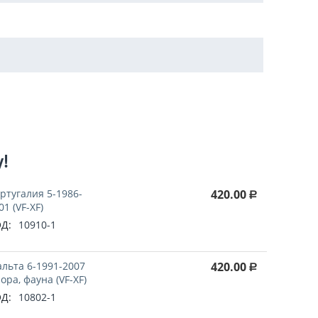
у!
ртугалия 5-1986-
420.00
Р
01 (VF-XF)
Д:
10910-1
льта 6-1991-2007
420.00
Р
ора, фауна (VF-XF)
Д:
10802-1