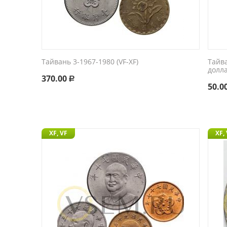
Тайвань 3-1967-1980 (VF-XF)
Тайв
долл
370.00
Р
50.0
XF, VF
XF,