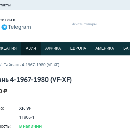
такты
те нам в
Telegram
и
ОКЕАНИЯ
АЗИЯ
АФРИКА
ЕВРОПА
АМЕРИКА
БА
/
Тайвань 4-1967-1980 (VF-XF)
ань 4-1967-1980 (VF-XF)
0
Р
о:
XF, VF
11806-1
ость:
В наличии