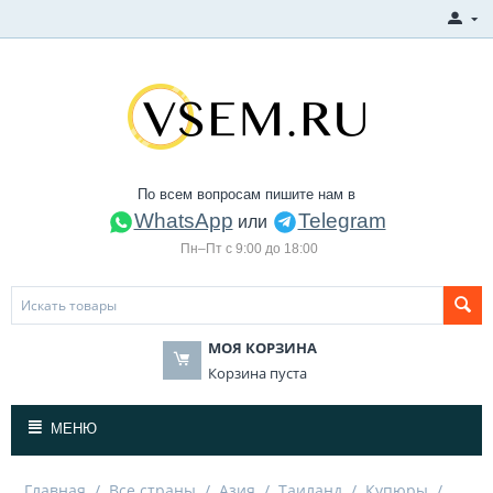
По всем вопросам пишите нам в
WhatsApp
Telegram
или
Пн–Пт с 9:00 до 18:00
МОЯ КОРЗИНА
Корзина пуста
МЕНЮ
Главная
/
Все страны
/
Азия
/
Таиланд
/
Купюры
/