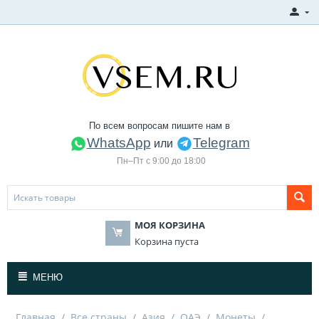
По всем вопросам пишите нам в
WhatsApp
Telegram
или
Пн–Пт с 9:00 до 18:00
МОЯ КОРЗИНА
Корзина пуста
МЕНЮ
Главная
/
Все страны
/
Азия
/
ОАЭ
/
Монеты
/