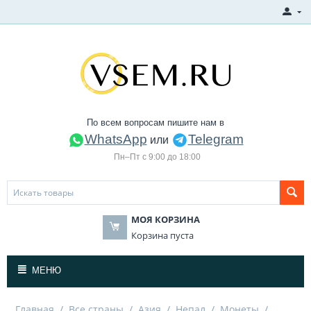
По всем вопросам пишите нам в
WhatsApp
Telegram
или
Пн–Пт с 9:00 до 18:00
МОЯ КОРЗИНА
Корзина пуста
МЕНЮ
Главная
/
Все страны
/
Азия
/
Непал
/
Монеты
/