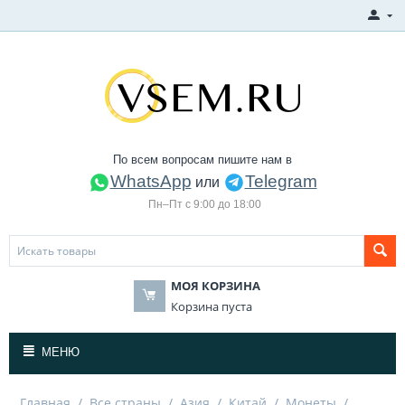
По всем вопросам пишите нам в
WhatsApp
Telegram
или
Пн–Пт с 9:00 до 18:00
МОЯ КОРЗИНА
Корзина пуста
МЕНЮ
Главная
/
Все страны
/
Азия
/
Китай
/
Монеты
/