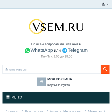
По всем вопросам пишите нам в
WhatsApp
Telegram
или
Пн–Пт с 9:00 до 18:00
МОЯ КОРЗИНА
Корзина пуста
МЕНЮ
Главная
/
Все страны
/
Азия
/
Индонезия
/
Монеты
/