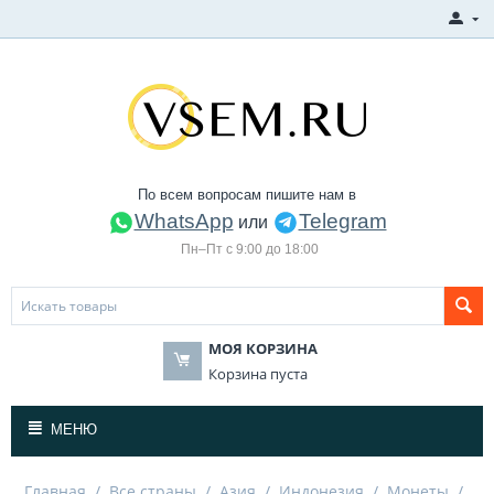
По всем вопросам пишите нам в
WhatsApp
Telegram
или
Пн–Пт с 9:00 до 18:00
МОЯ КОРЗИНА
Корзина пуста
МЕНЮ
Главная
/
Все страны
/
Азия
/
Индонезия
/
Монеты
/