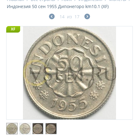
Индонезия 50 сен 1955 Дипонегоро km10.1 (XF)
14
из
17
XF