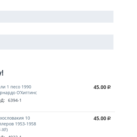
у!
ли 1 песо 1990
45.00
Р
рнардо О’Хиггинс
Д:
6394-1
хословакия 10
45.00
Р
ллеров 1953-1958
F-XF)