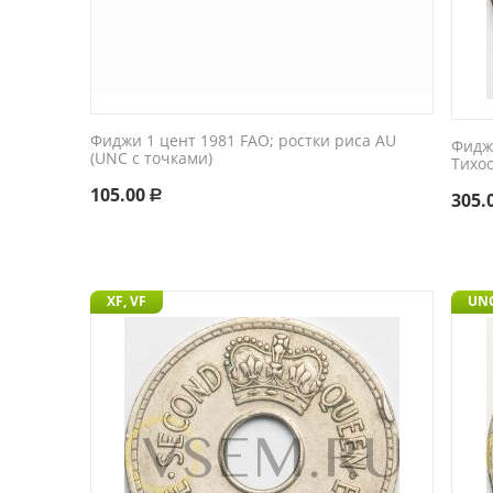
Фиджи 1 цент 1981 FAO; ростки риса AU
Фидж
(UNC c точками)
Тихо
105.00
305.
Р
XF, VF
UN