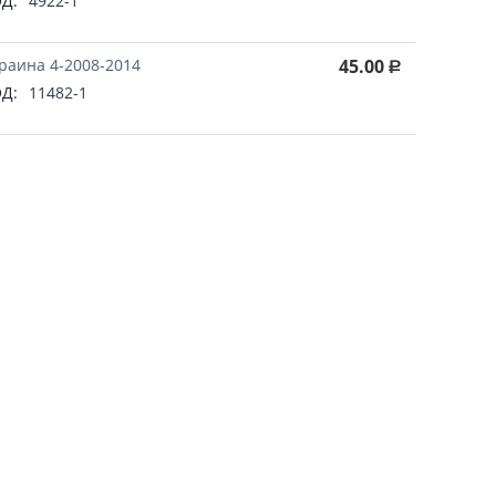
Д:
4922-1
раина 4-2008-2014
45.00
Р
Д:
11482-1