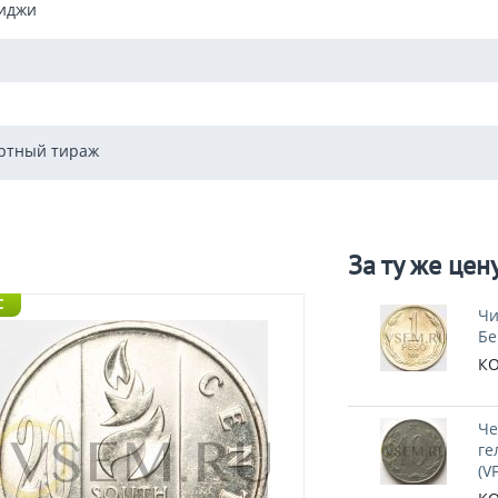
иджи
ртный тираж
За ту же цен
C
Чи
Бе
КО
Че
ге
(V