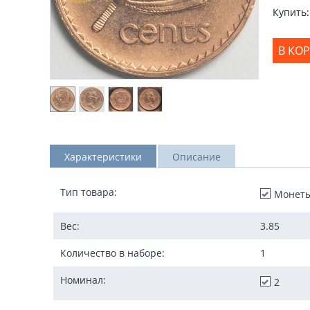
Купить:
В КО
Характеристики
Описание
Тип товара:
Монет
Вес:
3.85
Количество в наборе:
1
Номинал:
2