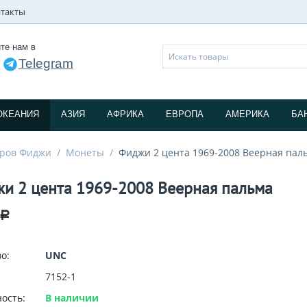
такты
те нам в
Telegram
и
ОКЕАНИЯ
АЗИЯ
АФРИКА
ЕВРОПА
АМЕРИКА
БА
ров Фиджи
/
Монеты
/
Фиджи 2 цента 1969-2008 Веерная пал
и 2 цента 1969-2008 Веерная пальма
Р
о:
UNC
7152-1
ость:
В наличии