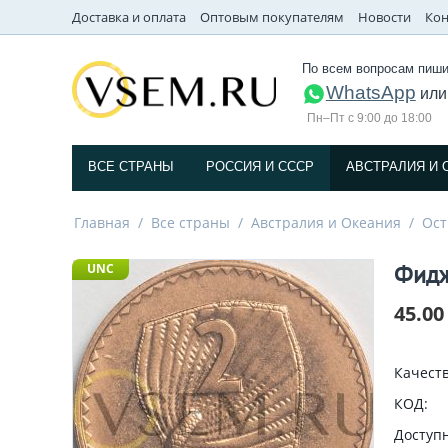
Доставка и оплата
Оптовым покупателям
Новости
Кон
По всем вопросам пиши
WhatsApp
ил
Пн–Пт с 9:00 до 18:00
ВСЕ СТРАНЫ
РОССИЯ И СССP
АВСТРАЛИЯ И 
Главная
/
Все страны
/
Австралия и Океания
/
Ост
Фидж
UNC
45.00
Качеств
КОД:
Доступн