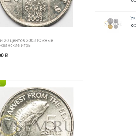
КО
Ук
КО
и 20 центов 2003 Южные
океанские игры
00
Р
C