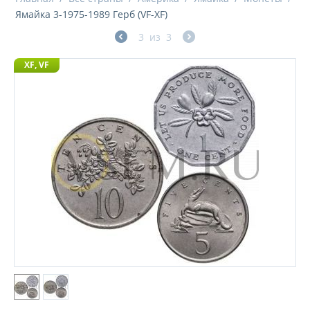
Ямайка 3-1975-1989 Герб (VF-XF)
3
из
3
XF, VF