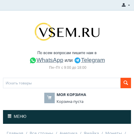
По всем вопросам пишите нам в
WhatsApp
Telegram
или
Пн–Пт с 9:00 до 18:00
МОЯ КОРЗИНА
Корзина пуста
МЕНЮ
Главная
/
Все страны
/
Америка
/
Ямайка
/
Монеты
/