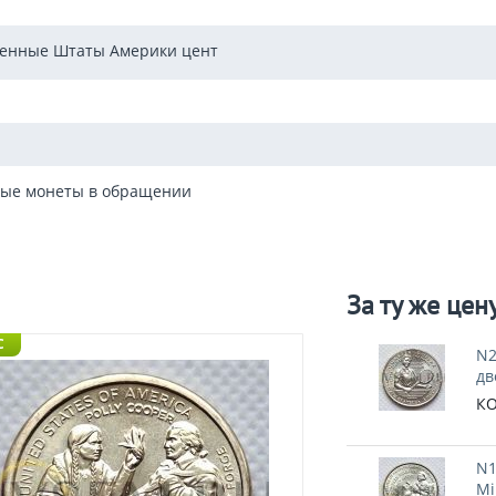
енные Штаты Америки цент
ые монеты в обращении
За ту же цен
C
N2
дв
КО
N1
Mi