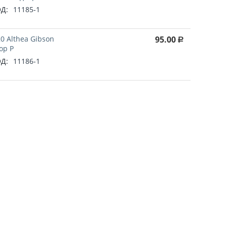
Д:
11185-1
0 Althea Gibson
95.00
Р
ор P
Д:
11186-1