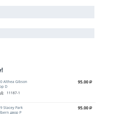
у!
0 Althea Gibson
95.00
Р
ор D
Д:
11187-1
9 Stacey Park
95.00
Р
lbern двор P