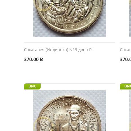
Сакагавея (Индианка) N19 двор P
Сакаг
370.00
370.
Р
UNC
UN