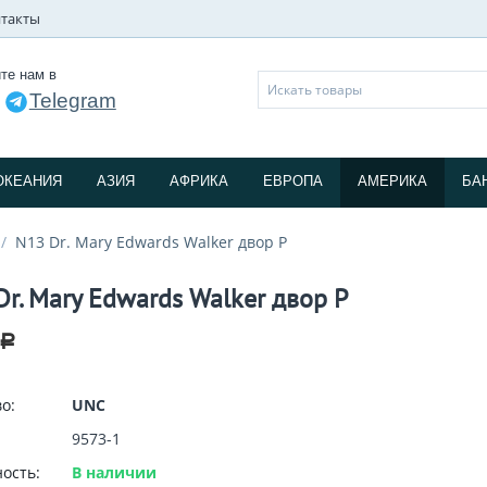
такты
те нам в
Telegram
и
ОКЕАНИЯ
АЗИЯ
АФРИКА
ЕВРОПА
АМЕРИКА
БА
/
N13 Dr. Mary Edwards Walker двор P
Dr. Mary Edwards Walker двор P
Р
о:
UNC
9573-1
ость:
В наличии