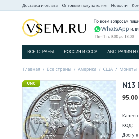
Доставка и оплата
Оптовым покупателям
Новости
Кон
По всем вопросам пиши
WhatsApp
ил
Пн–Пт с 9:00 до 18:00
ВСЕ СТРАНЫ
РОССИЯ И СССP
АВСТРАЛИЯ И 
Главная
/
Все страны
/
Америка
/
США
/
Монеты
N13 
UNC
95.00
Качеств
КОД:
Доступн