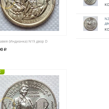
КО
N2
дв
КО
авея (Индианка) N19 двор D
00
Р
C