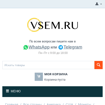
По всем вопросам пишите нам в
WhatsApp
Telegram
или
Пн–Пт с 9:00 до 18:00
МОЯ КОРЗИНА
Корзина пуста
МЕНЮ
Главная
/
Все страны
/
Америка
/
США
/
Монеты
/