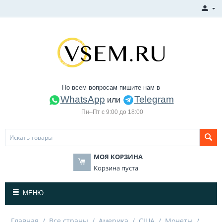
По всем вопросам пишите нам в
WhatsApp
Telegram
или
Пн–Пт с 9:00 до 18:00
МОЯ КОРЗИНА
Корзина пуста
МЕНЮ
Главная
/
Все страны
/
Америка
/
США
/
Монеты
/