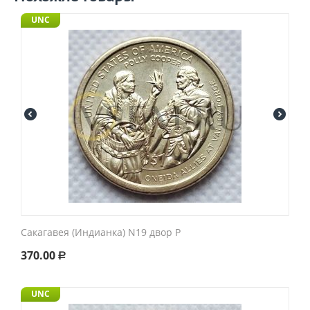
UNC
Сакагавея (Индианка) N19 двор P
370.00
Р
UNC