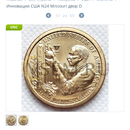
Инновации США N24 Missouri двор D
51
из
69
UNC