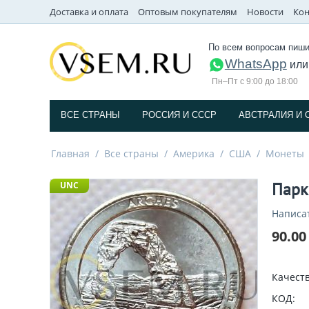
Доставка и оплата
Оптовым покупателям
Новости
Кон
По всем вопросам пиши
WhatsApp
ил
Пн–Пт с 9:00 до 18:00
ВСЕ СТРАНЫ
РОССИЯ И СССP
АВСТРАЛИЯ И 
Главная
/
Все страны
/
Америка
/
США
/
Монеты
Парк
UNC
Написа
90.00
Качеств
КОД: