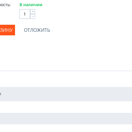
ость:
В наличии
+
−
РЗИНУ
ОТЛОЖИТЬ
ы