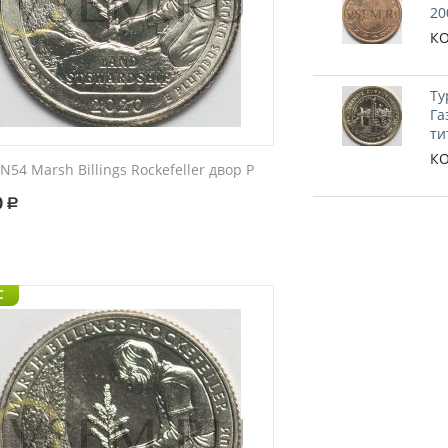
20
КО
Ту
Га
ти
КО
N54 Marsh Billings Rockefeller двор P
0
Р
C