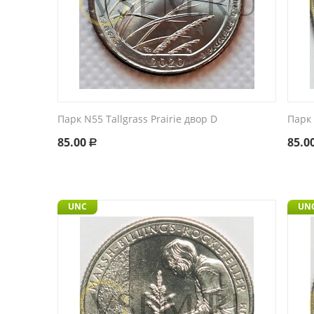
Парк N55 Tallgrass Prairie двор D
Парк 
85.00
85.0
Р
UNC
UN