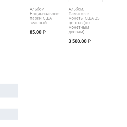
Альбом
Альбом.
Национальные
Памятные
парки США
монеты США 25
зеленый
центов (по
монетным
85.00
дворам)
Р
3 500.00
Р