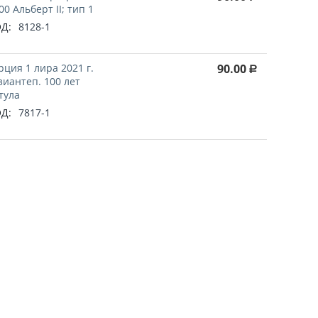
00 Альберт II; тип 1
Д:
8128-1
рция 1 лира 2021 г.
90.00
Р
зиантеп. 100 лет
тула
Д:
7817-1