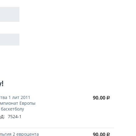
у!
тва 1 лит 2011
90.00
Р
мпионат Европы
 баскетболу
Д:
7524-1
льгия 2 евроцента
90.00
Р