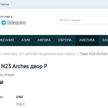
такты
те нам в
Telegram
и
ОКЕАНИЯ
АЗИЯ
АФРИКА
ЕВРОПА
АМЕРИКА
БА
/
Квотеры (25 центов) Национальные парки
/
Парк N23 Arches
 N23 Arches двор P
ть отзыв
Р
о:
UNC
716-1