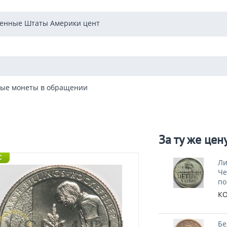
енные Штаты Америки цент
ые монеты в обращении
За ту же цен
C
Ли
Че
по
КО
Бе