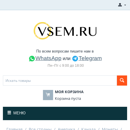
По всем вопросам пишите нам в
WhatsApp
Telegram
или
Пн–Пт с 9:00 до 18:00
МОЯ КОРЗИНА
Корзина пуста
МЕНЮ
Главная
/
Все страны
/
Америка
/
Канада
/
Монеты
/