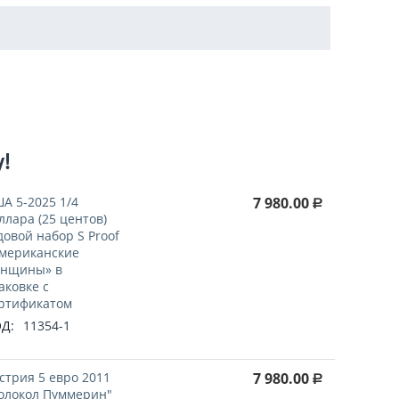
у!
А 5-2025 1/4
7 980.00
Р
ллара (25 центов)
довой набор S Proof
мериканские
нщины» в
аковке с
ртификатом
Д:
11354-1
стрия 5 евро 2011
7 980.00
Р
олокол Пуммерин"