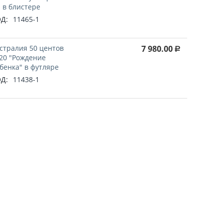
 в блистере
Д:
11465-1
стралия 50 центов
7 980.00
Р
20 "Рождение
бенка" в футляре
Д:
11438-1