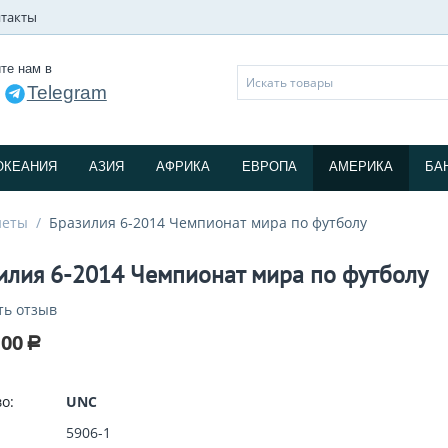
такты
те нам в
Telegram
и
ОКЕАНИЯ
АЗИЯ
АФРИКА
ЕВРОПА
АМЕРИКА
БА
еты
/
Бразилия 6-2014 Чемпионат мира по футболу
илия 6-2014 Чемпионат мира по футболу
ть отзыв
.00
Р
о:
UNC
5906-1