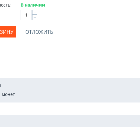
ость:
В наличии
+
−
РЗИНУ
ОТЛОЖИТЬ
ы
 монет