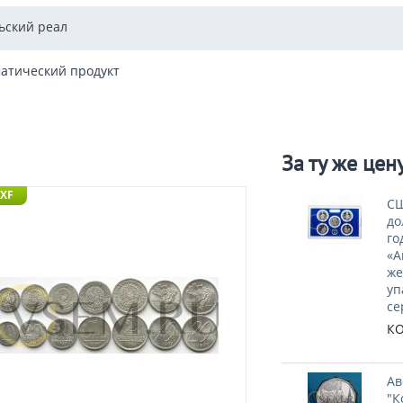
ьский реал
атический продукт
За ту же цен
 XF
СШ
до
го
«А
же
уп
се
КО
Ав
"К