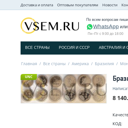
Доставка и оплата
Оптовым покупателям
Новости
Кон
По всем вопросам пиши
WhatsApp
ил
Пн–Пт с 9:00 до 18:00
ВСЕ СТРАНЫ
РОССИЯ И СССP
АВСТРАЛИЯ И 
Главная
/
Все страны
/
Америка
/
Бразилия
/
Мон
Браз
UNC
Написа
8 140
Качеств
КОД: