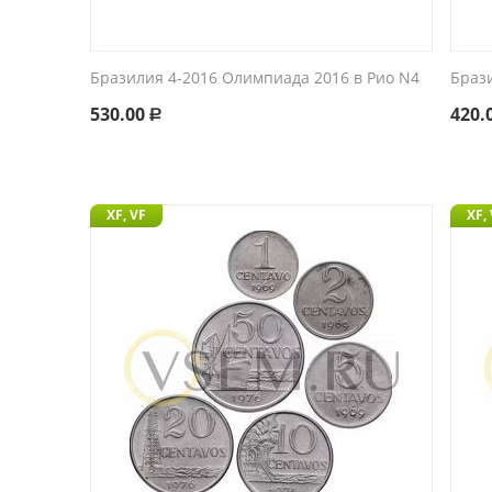
Бразилия 4-2016 Олимпиада 2016 в Рио N4
Браз
530.00
420.
Р
XF, VF
XF,