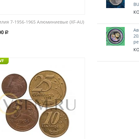
BU
КО
илия 7-1956-1965 Алюминиевые (XF-AU)
Ав
00
Р
20
ре
КО
 VF