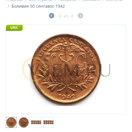
/
Боливия 50 сентавос 1942
4
из
4
UNC