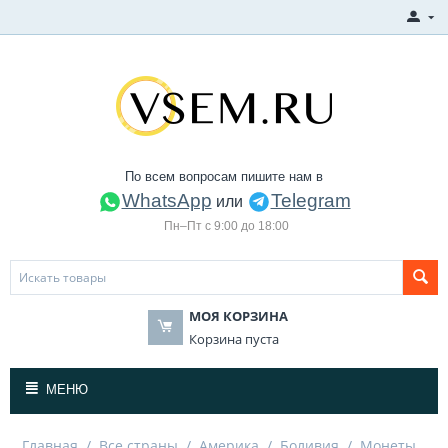
По всем вопросам пишите нам в
WhatsApp
Telegram
или
Пн–Пт с 9:00 до 18:00
МОЯ КОРЗИНА
Корзина пуста
МЕНЮ
Главная
/
Все страны
/
Америка
/
Боливия
/
Монеты