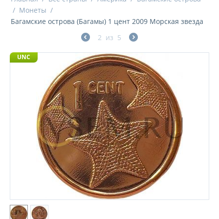
/
Монеты
/
Багамские острова (Багамы) 1 цент 2009 Морская звезда
2
из
5
UNC