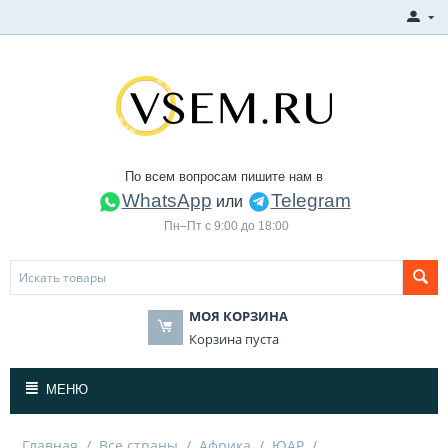
По всем вопросам пишите нам в
WhatsApp
Telegram
или
Пн–Пт с 9:00 до 18:00
МОЯ КОРЗИНА
Корзина пуста
МЕНЮ
Главная
/
Все страны
/
Африка
/
ЮАР
/