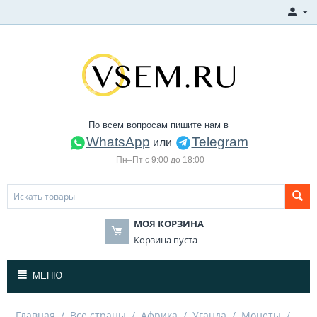
По всем вопросам пишите нам в
WhatsApp
Telegram
или
Пн–Пт с 9:00 до 18:00
МОЯ КОРЗИНА
Корзина пуста
МЕНЮ
Главная
/
Все страны
/
Африка
/
Уганда
/
Монеты
/