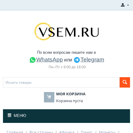
По всем вопросам пишите нам в
WhatsApp
Telegram
или
Пн–Пт с 9:00 до 18:00
МОЯ КОРЗИНА
Корзина пуста
МЕНЮ
Главная
/
Все страны
/
Африка
/
Тунис
/
Монеты
/