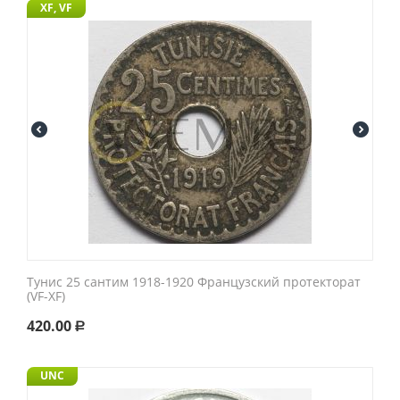
XF, VF
Тунис 25 сантим 1918-1920 Французский протекторат
(VF-XF)
420.00
Р
UNC