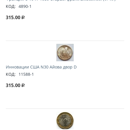
КОД:
4890-1
315.00
Р
Инновации США N30 Айова двор D
КОД:
11588-1
315.00
Р