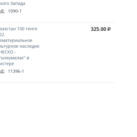
кого Запада
Д:
1090-1
захстан 100 тенге
325.00
Р
22
ематериальное
льтурное наследие
ЕСКО -
гызкумалак" в
истере
Д:
11396-1