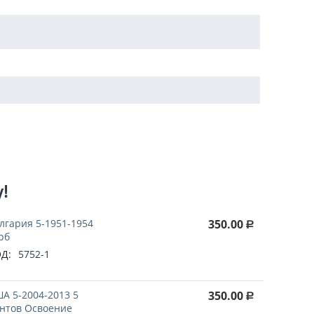
у!
лгария 5-1951-1954
350.00
Р
рб
Д:
5752-1
А 5-2004-2013 5
350.00
Р
нтов Освоение