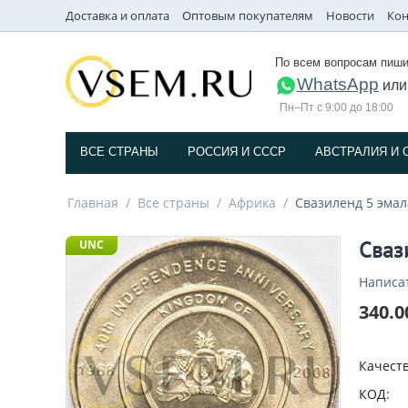
Доставка и оплата
Оптовым покупателям
Новости
Кон
По всем вопросам пиши
WhatsApp
ил
Пн–Пт с 9:00 до 18:00
ВСЕ СТРАНЫ
РОССИЯ И СССP
АВСТРАЛИЯ И 
Главная
/
Все страны
/
Африка
/
Свазиленд 5 эмал
Сваз
UNC
Написа
340.0
Качеств
КОД: