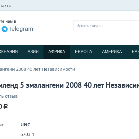
такты
те нам в
Telegram
и
ОКЕАНИЯ
АЗИЯ
АФРИКА
ЕВРОПА
АМЕРИКА
БА
ангени 2008 40 лет Независимости
иленд 5 эмалангени 2008 40 лет Независи
ть отзыв
0
Р
о:
UNC
5703-1