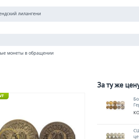
ендский лилангени
ые монеты в обращении
За ту же цен
 VF
Бо
Ге
КО
СШ
це