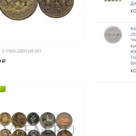
Ди
КО
Ка
20
"Н
ку
 2-1960-2009 (VF-XF)
ЮН
То
0
Р
бл
КО
C