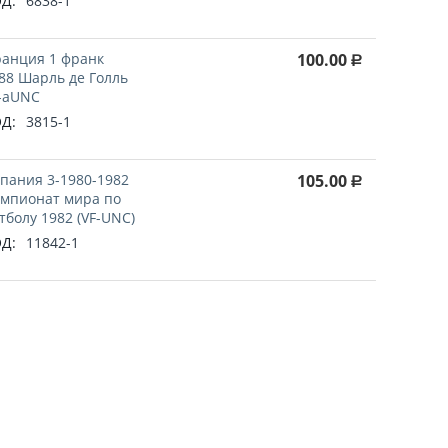
Д:
6838-1
анция 1 франк
100.00
Р
88 Шарль де Голль
-aUNC
Д:
3815-1
пания 3-1980-1982
105.00
Р
мпионат мира по
тболу 1982 (VF-UNC)
Д:
11842-1