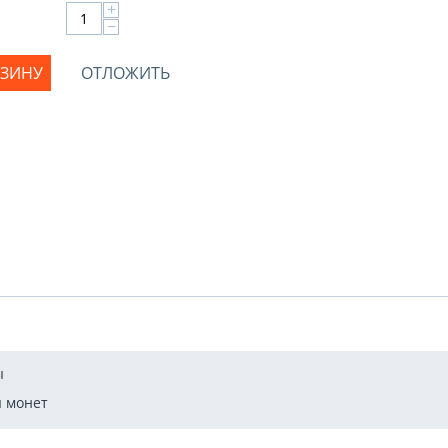
+
−
РЗИНУ
ОТЛОЖИТЬ
ы
 монет