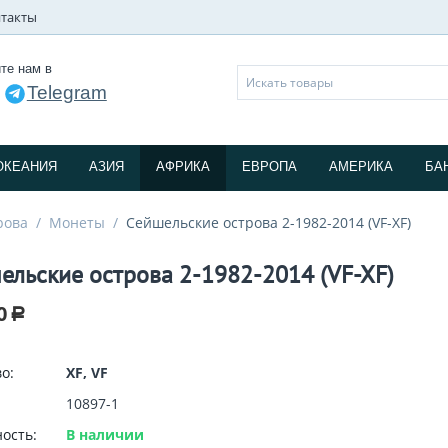
такты
те нам в
Telegram
и
ОКЕАНИЯ
АЗИЯ
АФРИКА
ЕВРОПА
АМЕРИКА
БА
рова
/
Монеты
/
Сейшельские острова 2-1982-2014 (VF-XF)
ельские острова 2-1982-2014 (VF-XF)
0
Р
о:
XF, VF
10897-1
ость:
В наличии