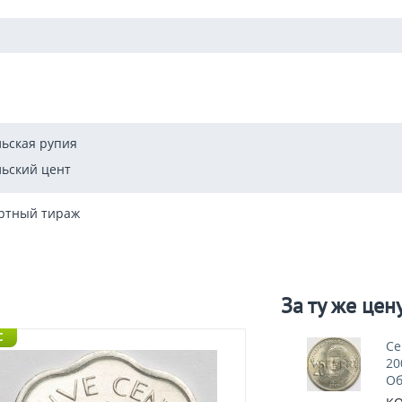
ьская рупия
ьский цент
ртный тираж
За ту же цен
C
Се
20
Об