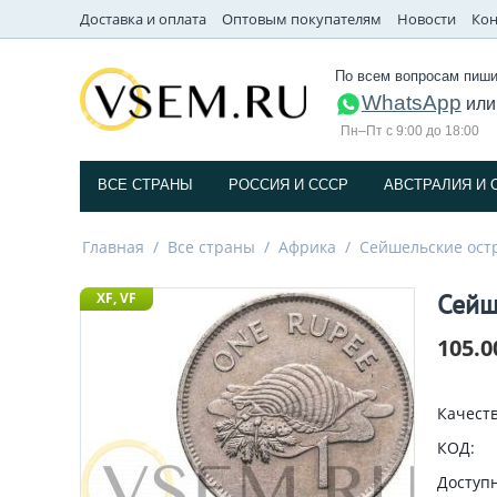
Доставка и оплата
Оптовым покупателям
Новости
Кон
По всем вопросам пиши
WhatsApp
ил
Пн–Пт с 9:00 до 18:00
ВСЕ СТРАНЫ
РОССИЯ И СССP
АВСТРАЛИЯ И 
Главная
/
Все страны
/
Африка
/
Сейшельские ост
Сейш
XF, VF
105.0
Качеств
КОД:
Доступн