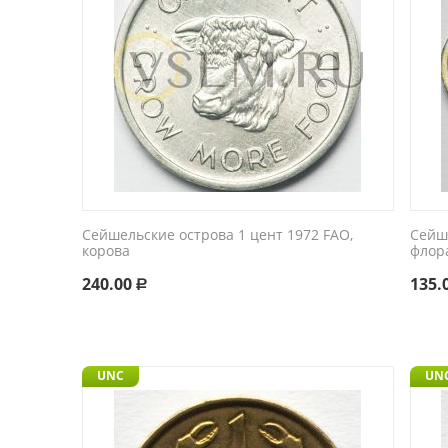
Сейшельские острова 1 цент 1972 FAO,
Сейш
корова
флора
240.00
135.
Р
UNC
UN