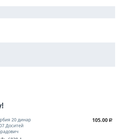
у!
рбия 20 динар
105.00
Р
07 Доситей
радович