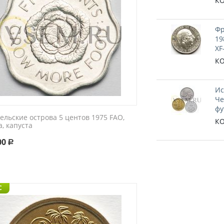
КО
Фр
19
XF
КО
Ис
Че
фу
ельские острова 5 центов 1975 FAO,
КО
, капуста
00
Р
C