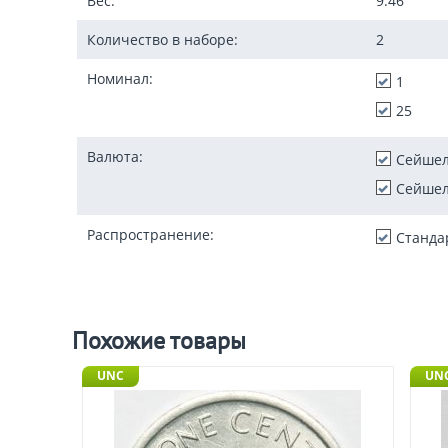
Вес:
9.46
Количество в наборе:
2
Номинал:
1
25
Валюта:
Сейшел
Сейшел
Распространение:
Станда
Похожие товары
UNC
UN