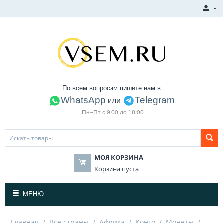
По всем вопросам пишите нам в
WhatsApp
Telegram
или
Пн–Пт с 9:00 до 18:00
МОЯ КОРЗИНА
Корзина пуста
МЕНЮ
Главная
/
Все страны
/
Африка
/
Конго
/
Монеты
/