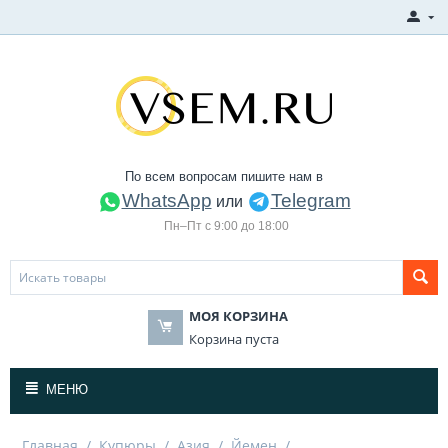
По всем вопросам пишите нам в
WhatsApp
Telegram
или
Пн–Пт с 9:00 до 18:00
МОЯ КОРЗИНА
Корзина пуста
МЕНЮ
Главная
/
Купюры
/
Азия
/
Йемен
/