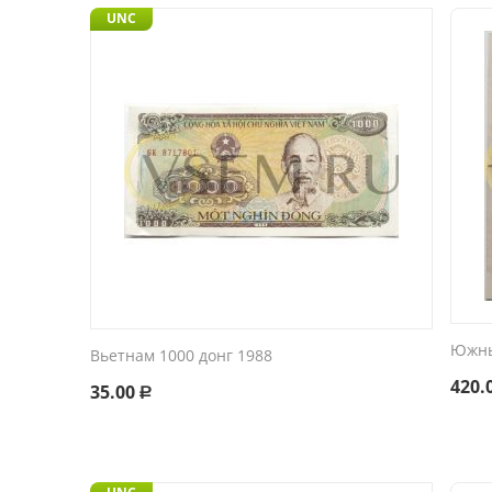
UNC
Южны
Вьетнам 1000 донг 1988
420.
35.00
Р