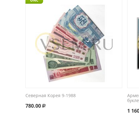
UNC
Северная Корея 9-1988
Арме
букл
780.00
Р
1 16