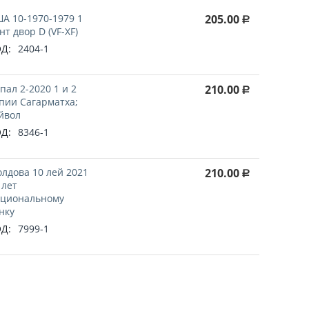
А 10-1970-1979 1
205.00
Р
нт двор D (VF-XF)
Д:
2404-1
пал 2-2020 1 и 2
210.00
Р
пии Сагарматха;
йвол
Д:
8346-1
лдова 10 лей 2021
210.00
Р
 лет
циональному
нку
Д:
7999-1