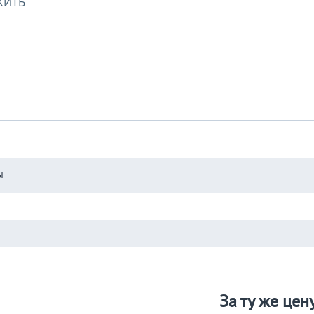
ЖИТЬ
ы
За ту же цен