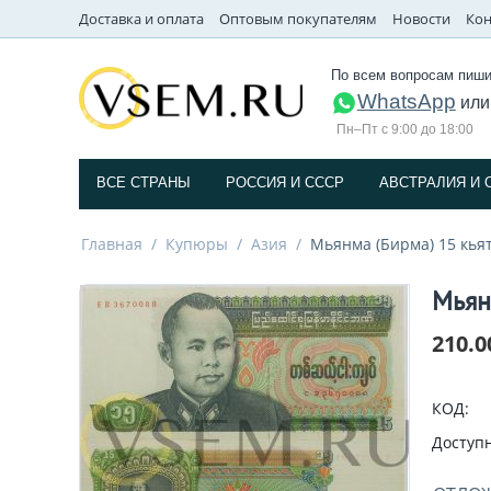
Доставка и оплата
Оптовым покупателям
Новости
Кон
По всем вопросам пиши
WhatsApp
ил
Пн–Пт с 9:00 до 18:00
ВСЕ СТРАНЫ
РОССИЯ И СССP
АВСТРАЛИЯ И 
Главная
/
Купюры
/
Азия
/
Мьянма (Бирма) 15 кьят
Мьян
210.0
КОД:
Доступн