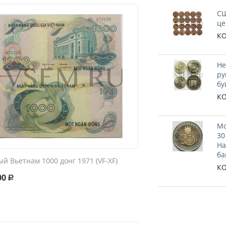
СШ
це
КО
Не
ру
бу
КО
Мо
30
На
ба
й Вьетнам 1000 донг 1971 (VF-XF)
КО
00
Р