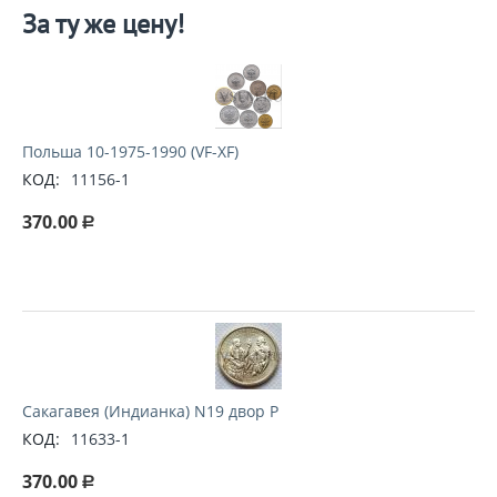
За ту же цену!
Польша 10-1975-1990 (VF-XF)
КОД:
11156-1
370.00
Р
Сакагавея (Индианка) N19 двор P
КОД:
11633-1
370.00
Р