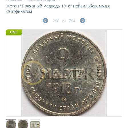
Жетон "Полярный медведь 1918" нейзильбер, ммд с
сертфикатом
266
из
764
UNC