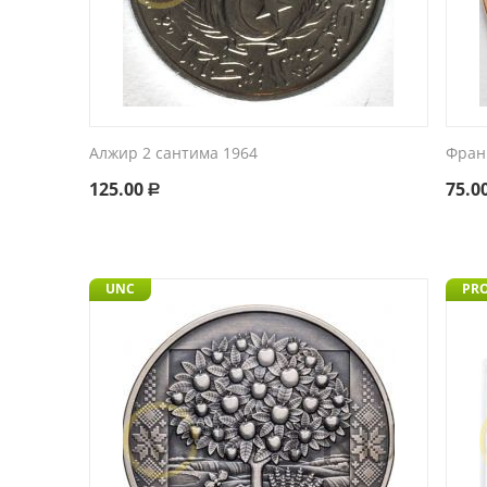
Алжир 2 сантима 1964
Фран
125.00
75.0
Р
UNC
PR