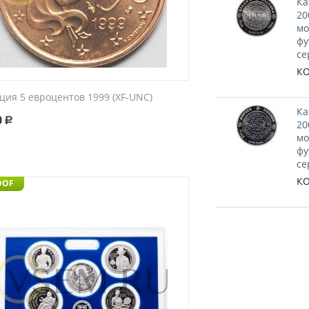
Ка
20
мо
фу
се
КО
ция 5 евроцентов 1999 (XF-UNC)
Ка
0
Р
20
мо
фу
се
КО
OOF