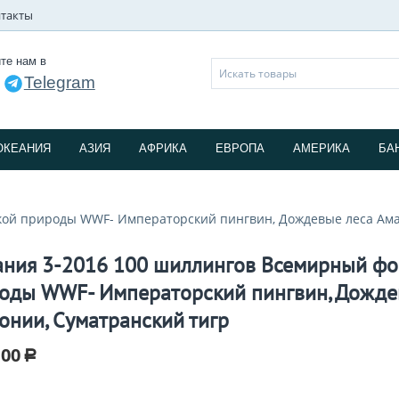
такты
те нам в
Telegram
и
ОКЕАНИЯ
АЗИЯ
АФРИКА
ЕВРОПА
АМЕРИКА
БА
кой природы WWF- Императорский пингвин, Дождевые леса Ама
ания 3-2016 100 шиллингов Всемирный фо
оды WWF- Императорский пингвин, Дожде
онии, Суматранский тигр
.00
Р