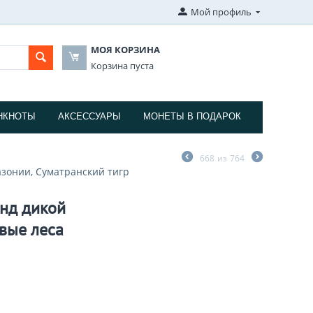
Мой профиль
МОЯ КОРЗИНА
Корзина пуста
НКНОТЫ
АКСЕССУАРЫ
МОНЕТЫ В ПОДАРОК
668
из
764
зонии, Суматранский тигр
нд дикой
вые леса