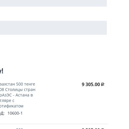
у!
захстан 500 тенге
9 305.00
Р
08 Столицы стран
рАзЭС - Астана в
тляре с
ртификатом
Д:
10600-1