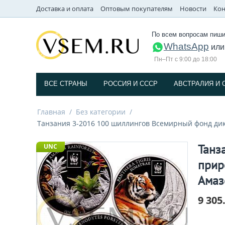
Доставка и оплата
Оптовым покупателям
Новости
Кон
По всем вопросам пиши
WhatsApp
ил
Пн–Пт с 9:00 до 18:00
ВСЕ СТРАНЫ
РОССИЯ И СССP
АВСТРАЛИЯ И 
Главная
/
Без категории
/
Танзания 3-2016 100 шиллингов Всемирный фонд ди
Танз
UNC
прир
Амаз
9 305