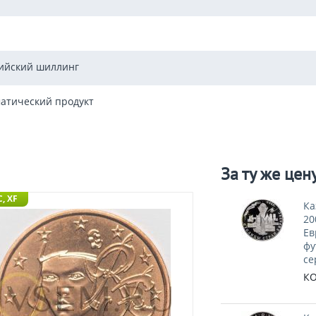
ийский шиллинг
атический продукт
За ту же цен
, XF
Ка
20
Ев
фу
се
КО