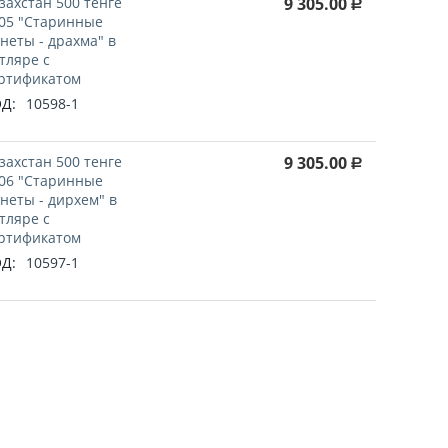
захстан 500 тенге
9 305.00
Р
05 "Старинные
неты - драхма" в
тляре с
ртификатом
Д:
10598-1
захстан 500 тенге
9 305.00
Р
06 "Старинные
неты - дирхем" в
тляре с
ртификатом
Д:
10597-1