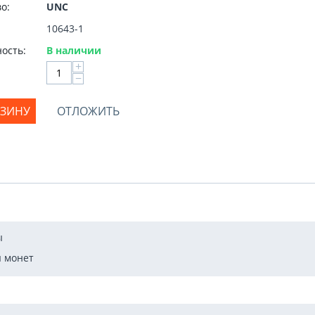
о:
UNC
10643-1
ость:
В наличии
+
−
РЗИНУ
ОТЛОЖИТЬ
ы
 монет