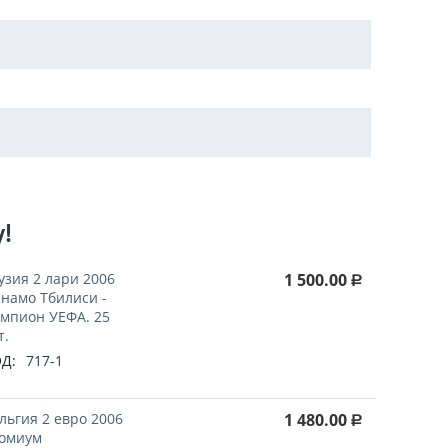
у!
узия 2 лари 2006
1 500.00
Р
намо Тбилиси -
мпион УЕФА. 25
т.
Д:
717-1
льгия 2 евро 2006
1 480.00
Р
омиум