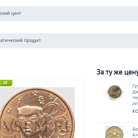
ский цент
атический продукт
За ту же цен
, XF
Гр
Ди
Че
ле
КО
Бе
Ат