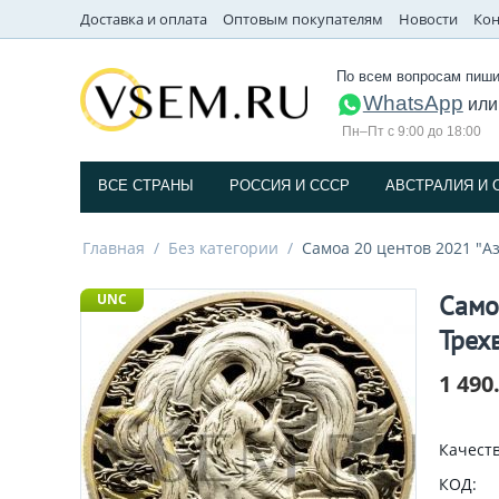
Доставка и оплата
Оптовым покупателям
Новости
Кон
По всем вопросам пиши
WhatsApp
ил
Пн–Пт с 9:00 до 18:00
ВСЕ СТРАНЫ
РОССИЯ И СССP
АВСТРАЛИЯ И 
Главная
/
Без категории
/
Самоа 20 центов 2021 "А
Само
UNC
Трех
1 490
Качеств
КОД: