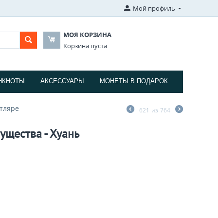
Мой профиль
МОЯ КОРЗИНА
Корзина пуста
НКНОТЫ
АКСЕССУАРЫ
МОНЕТЫ В ПОДАРОК
утляре
621
из
764
ущества - Хуань