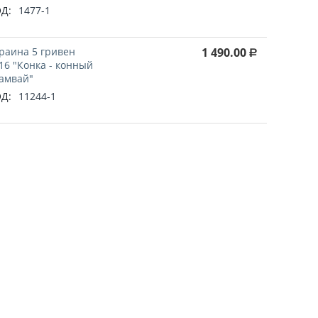
Д:
1477-1
раина 5 гривен
1 490.00
Р
16 "Конка - конный
амвай"
Д:
11244-1