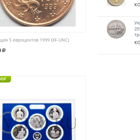
КО
Ук
20
тр
ция 5 евроцентов 1999 (XF-UNC)
КО
0
Р
OOF