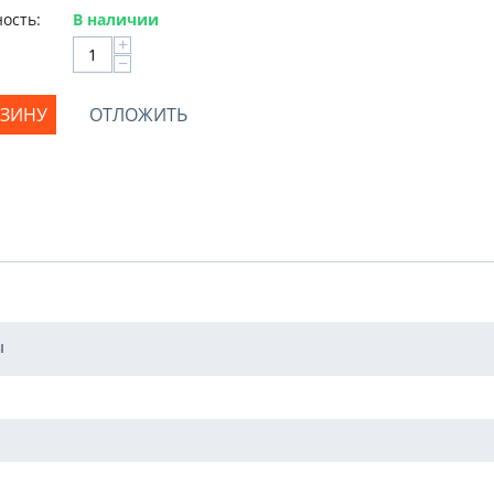
ость:
В наличии
+
−
РЗИНУ
ОТЛОЖИТЬ
ы