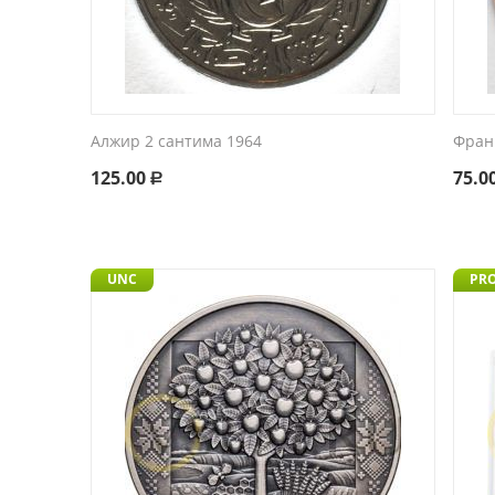
Алжир 2 сантима 1964
Фран
125.00
75.0
Р
UNC
PR