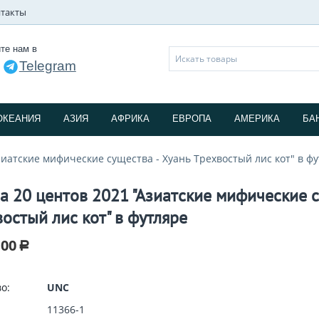
такты
те нам в
Telegram
и
ОКЕАНИЯ
АЗИЯ
АФРИКА
ЕВРОПА
АМЕРИКА
БА
зиатские мифические существа - Хуань Трехвостый лис кот" в ф
а 20 центов 2021 "Азиатские мифические с
востый лис кот" в футляре
.00
Р
о:
UNC
11366-1