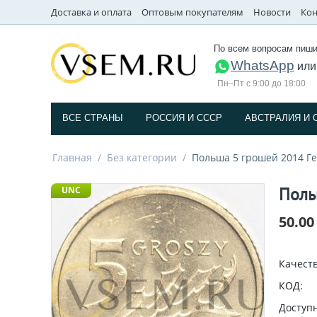
Доставка и оплата
Оптовым покупателям
Новости
Кон
По всем вопросам пиши
WhatsApp
ил
Пн–Пт с 9:00 до 18:00
ВСЕ СТРАНЫ
РОССИЯ И СССP
АВСТРАЛИЯ И 
Главная
/
Без категории
/
Польша 5 грошей 2014 Ге
Поль
UNC
50.00
Качеств
КОД:
Доступн