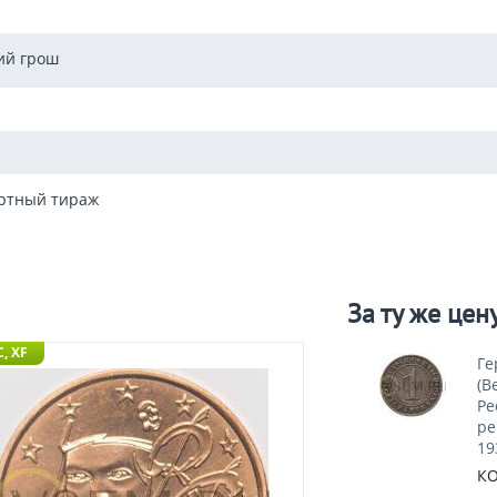
ий грош
ртный тираж
За ту же цен
, XF
Ге
(В
Ре
ре
19
КО