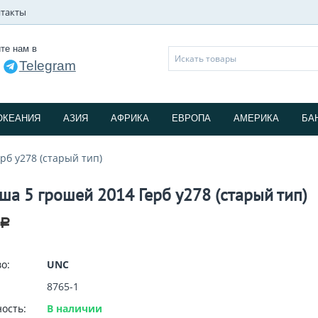
такты
те нам в
Telegram
и
ОКЕАНИЯ
АЗИЯ
АФРИКА
ЕВРОПА
АМЕРИКА
БА
рб y278 (старый тип)
ша 5 грошей 2014 Герб y278 (старый тип)
Р
о:
UNC
8765-1
ость:
В наличии