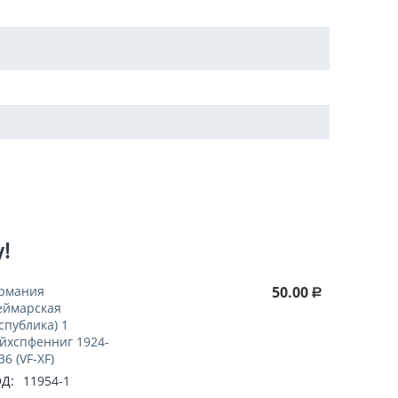
у!
рмания
50.00
Р
еймарская
спублика) 1
йхспфенниг 1924-
36 (VF-XF)
Д:
11954-1