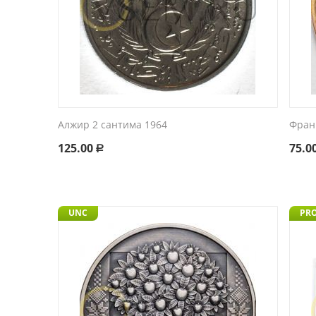
Алжир 2 сантима 1964
Фран
125.00
75.0
Р
UNC
PR