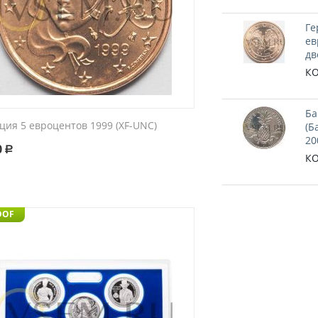
Ге
ев
дв
КО
Ба
ция 5 евроцентов 1999 (XF-UNC)
(Б
20
0
Р
КО
OOF