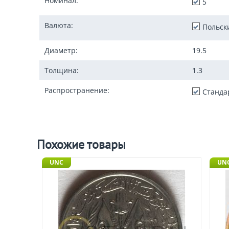
Номинал:
5
Валюта:
Польск
Диаметр:
19.5
Толщина:
1.3
Распространение:
Станда
Похожие товары
UNC
UNC