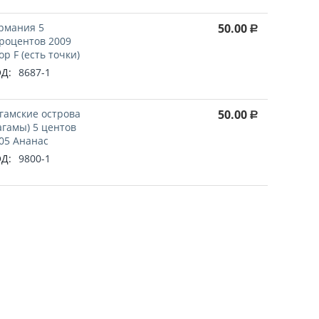
рмания 5
50.00
Р
роцентов 2009
ор F (есть точки)
Д:
8687-1
гамские острова
50.00
Р
агамы) 5 центов
05 Ананас
Д:
9800-1