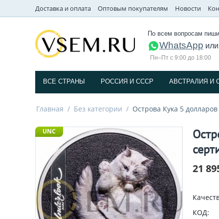
Доставка и оплата
Оптовым покупателям
Новости
Кон
По всем вопросам пиши
WhatsApp
ил
Пн–Пт с 9:00 до 18:00
ВСЕ СТРАНЫ
РОССИЯ И СССP
АВСТРАЛИЯ И 
Главная
/
Без категории
/
Острова Кука 5 долларов
Остр
UNC
серт
21 89
Качеств
КОД: