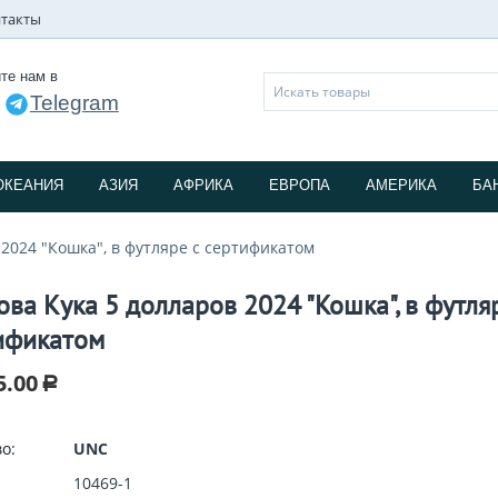
такты
те нам в
Telegram
и
ОКЕАНИЯ
АЗИЯ
АФРИКА
ЕВРОПА
АМЕРИКА
БА
 2024 "Кошка", в футляре с сертификатом
ова Кука 5 долларов 2024 "Кошка", в футля
ификатом
5.00
Р
о:
UNC
10469-1