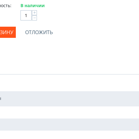
ость:
В наличии
+
−
РЗИНУ
ОТЛОЖИТЬ
ы