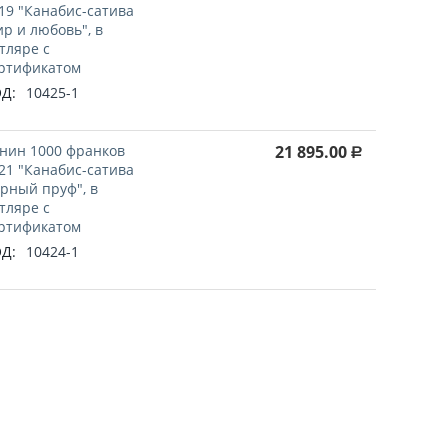
19 "Канабис-сатива
р и любовь", в
тляре с
ртификатом
Д:
10425-1
нин 1000 франков
21 895.00
Р
21 "Канабис-сатива
рный пруф", в
тляре с
ртификатом
Д:
10424-1