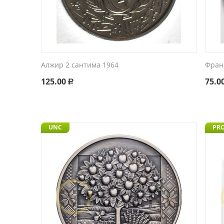
Алжир 2 сантима 1964
Фран
125.00
75.0
Р
UNC
PR