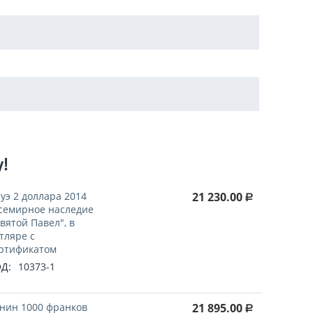
у!
уэ 2 доллара 2014
21 230.00
Р
семирное наследие
Святой Павел", в
тляре с
ртификатом
Д:
10373-1
нин 1000 франков
21 895.00
Р