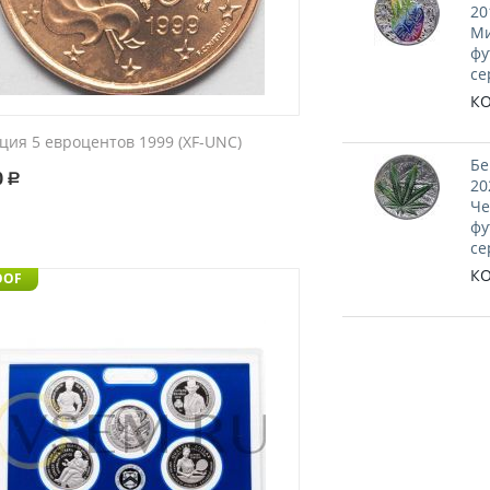
20
Ми
фу
се
КО
ция 5 евроцентов 1999 (XF-UNC)
Бе
0
Р
20
Че
фу
се
КО
OOF