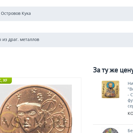
 Островов Кука
 из драг. металлов
За ту же цен
, XF
Ни
"В
- 
фу
се
КО
Бе