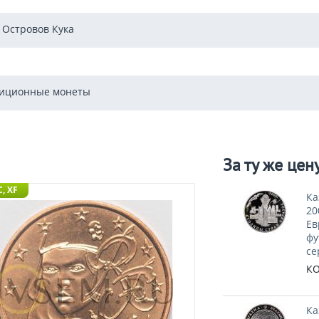
 Островов Кука
иционные монеты
За ту же цен
, XF
Ка
20
Ев
фу
се
КО
Ка