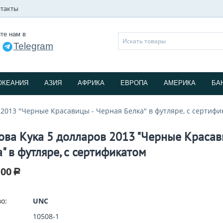
такты
те нам в
Telegram
и
ОКЕАНИЯ
АЗИЯ
АФРИКА
ЕВРОПА
АМЕРИКА
БА
 2013 "Черные Красавицы - Черная Белка" в футляре, с сертифи
ова Кука 5 долларов 2013 "Черные Красав
а" в футляре, с сертификатом
.00
Р
о:
UNC
10508-1