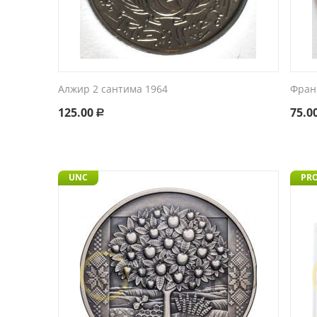
Алжир 2 сантима 1964
Фран
125.00
75.0
Р
UNC
PR