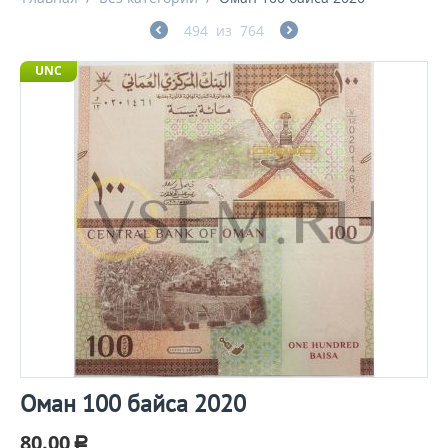
494
из
764
UNC
Оман 100 байса 2020
80.00
Р