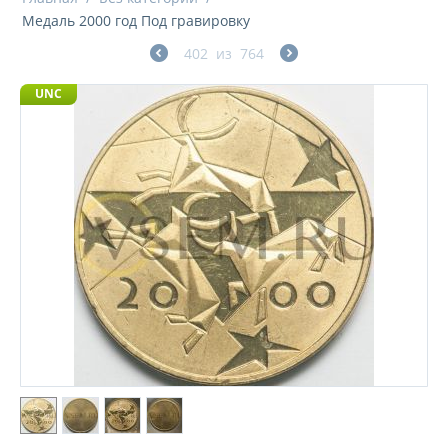
Медаль 2000 год Под гравировку
402
из
764
UNC