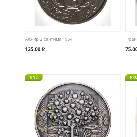
Алжир 2 сантима 1964
Фран
125.00
75.0
Р
UNC
PR