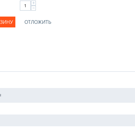
+
−
РЗИНУ
ОТЛОЖИТЬ
ы