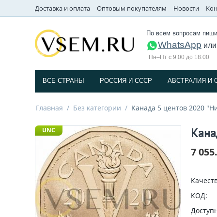
Доставка и оплата
Оптовым покупателям
Новости
Кон
По всем вопросам пиши
WhatsApp
ил
Пн–Пт с 9:00 до 18:00
ВСЕ СТРАНЫ
РОССИЯ И СССP
АВСТРАЛИЯ И 
Главная
/
Без категории
/
Канада 5 центов 2020 "Н
Кана
UNC
7 055
Качеств
КОД:
Доступн