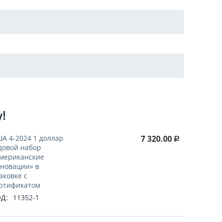
у!
А 4-2024 1 доллар
7 320.00
Р
довой набор
мериканские
новации» в
аковке с
ртификатом
Д:
11352-1