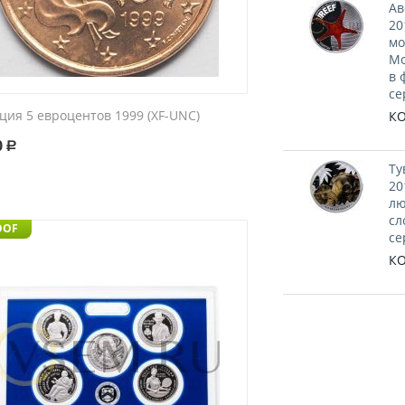
Ав
20
мо
Мо
в 
се
ция 5 евроцентов 1999 (XF-UNC)
КО
0
Р
Ту
20
лю
сл
OOF
се
КО