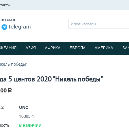
такты
те нам в
Telegram
и
ОКЕАНИЯ
АЗИЯ
АФРИКА
ЕВРОПА
АМЕРИКА
БА
икель победы"
да 5 центов 2020 "Никель победы"
.00
Р
о:
UNC
10395-1
ость:
В наличии