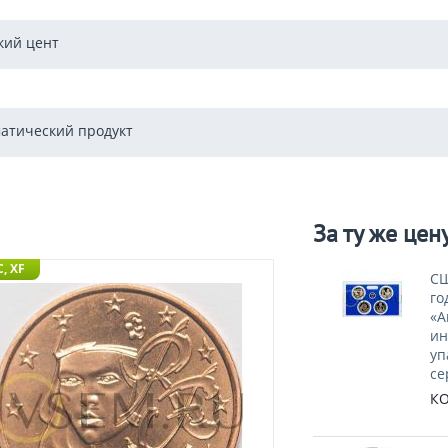
кий цент
атический продукт
За ту же цен
, XF
СШ
го
«А
ин
уп
се
КО