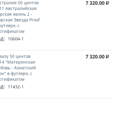
стралия 50 центов
7 320.00
Р
11 Австралийская
рская жизнь 2 -
рская Звезда Proof
футляре, с
ртификатом
Д:
10604-1
валу 50 центов
7 320.00
Р
14 "Материнская
бовь - Азиатский
он" в футляре, с
ртификатом
Д:
11432-1