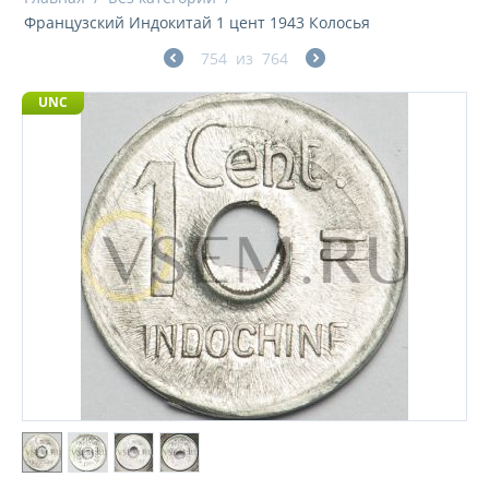
Французский Индокитай 1 цент 1943 Колосья
754
из
764
UNC