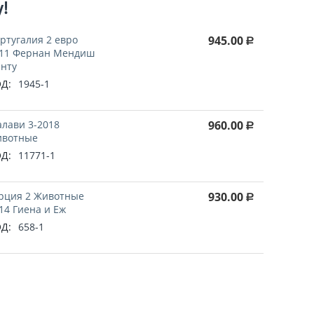
у!
ртугалия 2 евро
945.00
Р
11 Фернан Мендиш
нту
Д:
1945-1
лави 3-2018
960.00
Р
вотные
Д:
11771-1
рция 2 Животные
930.00
Р
14 Гиена и Еж
Д:
658-1