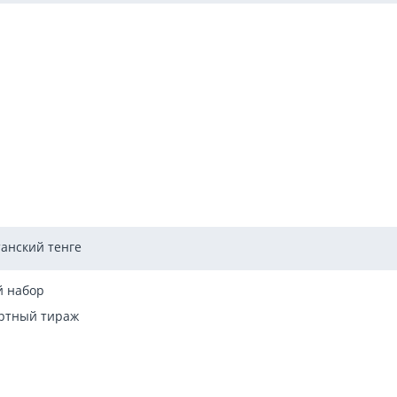
танский тенге
й набор
ртный тираж