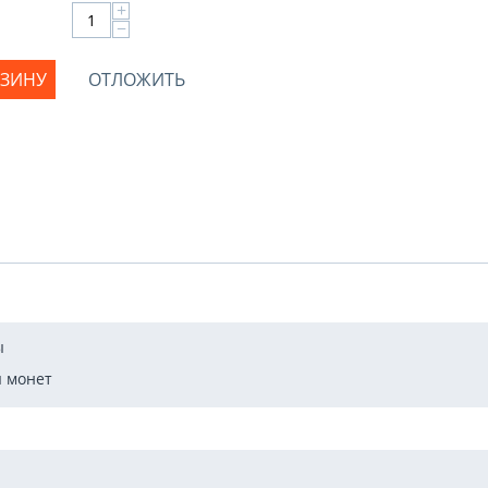
+
−
РЗИНУ
ОТЛОЖИТЬ
ы
 монет