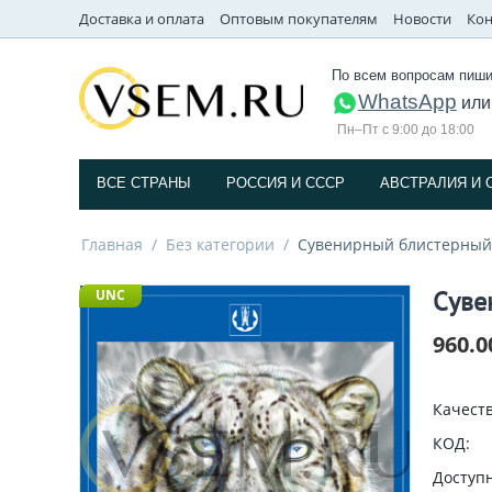
Доставка и оплата
Оптовым покупателям
Новости
Кон
По всем вопросам пиши
WhatsApp
ил
Пн–Пт с 9:00 до 18:00
ВСЕ СТРАНЫ
РОССИЯ И СССP
АВСТРАЛИЯ И 
Главная
/
Без категории
/
Cувенирный блистерный
Cуве
UNC
960.0
Качеств
КОД:
Доступн