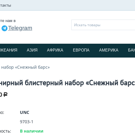
такты
те нам в
Telegram
и
ОКЕАНИЯ
АЗИЯ
АФРИКА
ЕВРОПА
АМЕРИКА
БА
 набор «Снежный барс»
нирный блистерный набор «Снежный барс
0
Р
о:
UNC
9703-1
ость:
В наличии