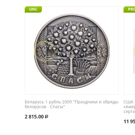
UNC
PR
Беларусь 1 рубль 2009 "Праздники и обряды
США 1
белорусов - Спасы"
«Аме
серт
2 815.00
Р
11 9