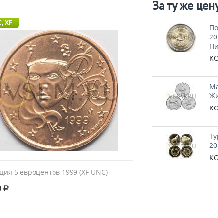
За ту же цен
, XF
По
20
Пи
КО
Ма
Жи
КО
Ту
20
КО
ция 5 евроцентов 1999 (XF-UNC)
0
Р