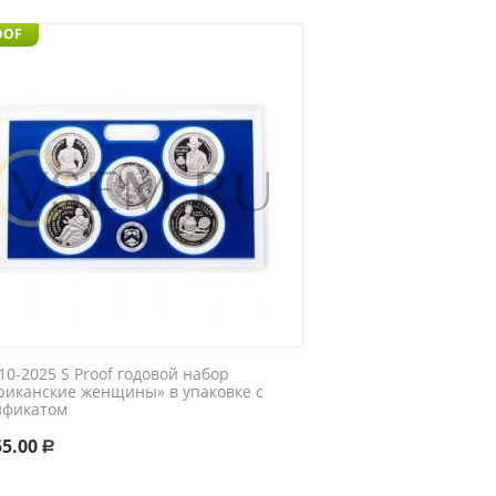
OOF
0-2025 S Proof годовой набор
риканские женщины» в упаковке с
ификатом
55.00
Р