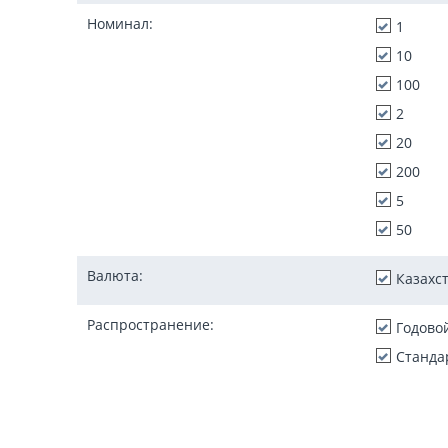
Номинал:
1
10
100
2
20
200
5
50
Валюта:
Казахс
Распространение:
Годово
Станда