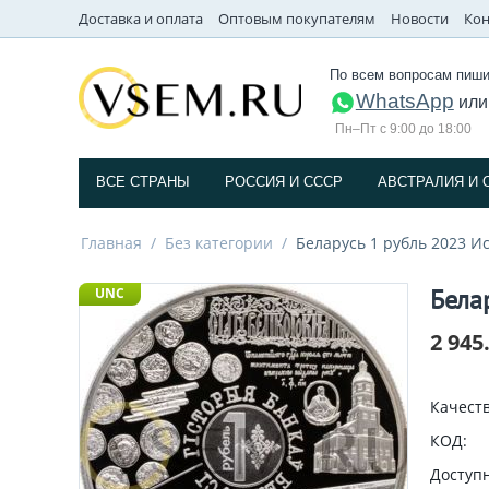
Доставка и оплата
Оптовым покупателям
Новости
Кон
По всем вопросам пиши
WhatsApp
ил
Пн–Пт с 9:00 до 18:00
ВСЕ СТРАНЫ
РОССИЯ И СССP
АВСТРАЛИЯ И 
Главная
/
Без категории
/
Беларусь 1 рубль 2023 И
Бела
UNC
2 945
Качеств
КОД:
Доступн