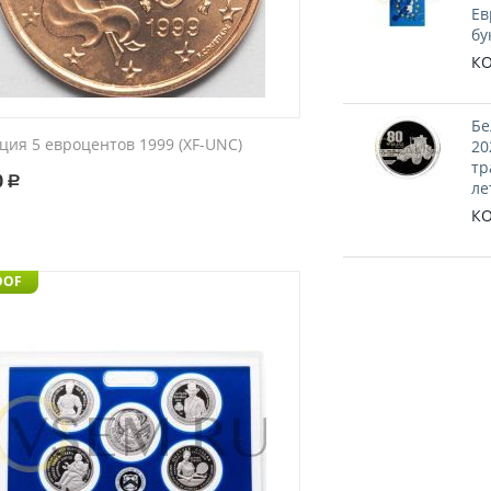
Ев
бу
КО
Бе
ция 5 евроцентов 1999 (XF-UNC)
20
тр
0
Р
ле
КО
OOF