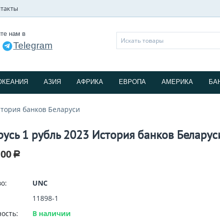
такты
те нам в
Telegram
и
ОКЕАНИЯ
АЗИЯ
АФРИКА
ЕВРОПА
АМЕРИКА
БА
стория банков Беларуси
русь 1 рубль 2023 История банков Беларус
.00
Р
о:
UNC
11898-1
ость:
В наличии