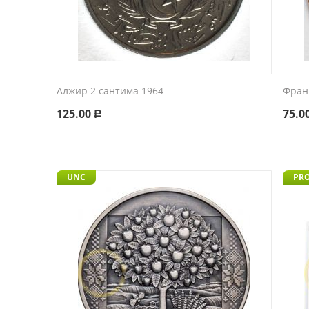
Алжир 2 сантима 1964
Фран
125.00
75.0
Р
UNC
PR