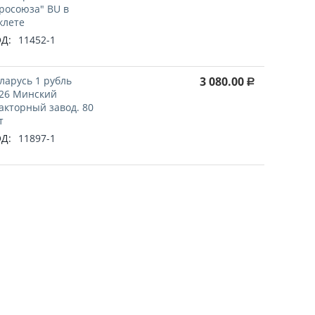
росоюза" BU в
клете
Д:
11452-1
ларусь 1 рубль
3 080.00
Р
26 Минский
акторный завод. 80
т
Д:
11897-1