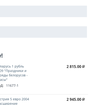
у!
ларусь 1 рубль
2 815.00
Р
09 "Праздники и
ряды белорусов -
асы"
Д:
11677-1
стрия 5 евро 2004
2 945.00
Р
асширение