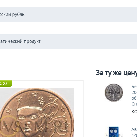
сский рубль
атический продукт
За ту же цен
, XF
Бе
20
об
Сп
КО
Ав
"Р